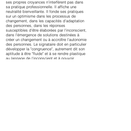
ses propres croyances n'interfèrent pas dans
sa pratique professionnelle. Il affiche une
neutralité bienveillante. Il fonde ses pratiques
sur un optimisme dans les processus de
changement, dans les capacités d'adaptation
des personnes, dans les réponses
susceptibles d'être élaborées par l'inconscient,
dans l'émergence de solutions destinées à
créer un changement ou à accroître l'autonomie
des personnes. Le signataire doit en particulier
développer la "congruence", autrement dit son
aptitude à être "fluide" et à se rendre plastique
au langage de l'inconscient et à pouvoir
"dialoguer" avec ce dernier pour en faire surgir
la solution.
Art 17.
Fixation de l'objectif, recherche de solutions
Toute intervention du signataire est orientée
vers une solution pratique et polarisée par un
objectif précis. L'attitude du signataire doit se
traduire à l'égard des sujets comme une
"neutralité bienveillante" et extrêmement
positive. Les émotions positives du client, sa
propre valorisation mesurée, seront
recherchées prioritairement. Il s'agit
d'encourager les émotions agréables associées