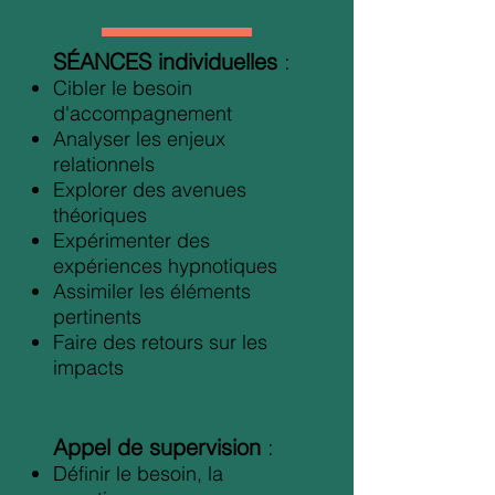
SÉANCES individuelles
:
Cibler le besoin
d'accompagnement
Analyser les enjeux
relationnels
Explorer des avenues
théoriques
Expérimenter des
expériences hypnotiques
Assimiler les éléments
pertinents
Faire des retours sur les
impacts
Appel de supervision
:
Définir le besoin, la