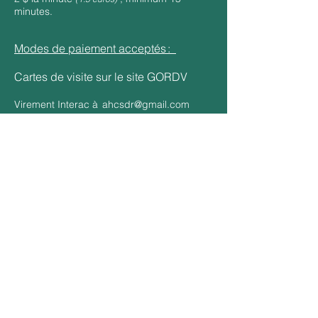
minutes.
Modes de paiement acceptés :
Cartes de visite sur le site GORDV
Virement Interac à
ahcsdr@gmail.com
Question tu joues du ? violon
Virement international (SWIFT)
Reçu émis pour dépenses de formation
continue
Heures comptabilisées pour la RITMA
ACHETER