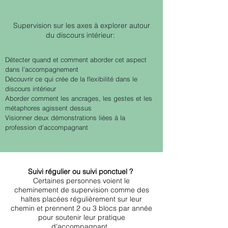
Supervision sur les axes à explorer autour
du discours intérieur:
Détecter quand et comment aborder cet aspect
dans l'accompagnement
Découvrir ce qui crée de la flexibilité dans le
discours intérieur
Aborder comment les ancrages, les gestes et les
métaphores agissent dessus
Visionner deux démonstrations liées à la
profession d'accompagnant
Suivi régulier ou suivi ponctuel ?
Certaines personnes voient le
cheminement de supervision comme des
haltes placées régulièrement sur leur
chemin et prennent 2 ou 3 blocs par année
pour soutenir leur pratique
d'accompagnant.