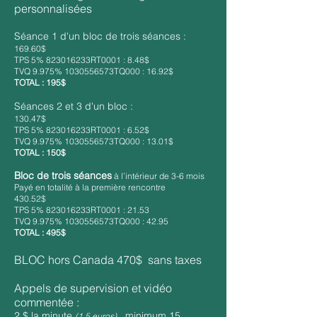
personnalisées
Séance 1 d'un bloc de trois séances :
169.60$
TPS 5% 823016233RT0001 : 8.48$
TVQ 9.975% 1030556573TQ000 : 16.92$
TOTAL : 195$
Séances 2 et 3 d'un bloc :
130.47$
TPS 5% 823016233RT0001 : 6.52$
TVQ 9.975% 1030556573TQ000 : 13.01$
TOTAL : 150$
Bloc de trois séances
à l’intérieur de 3-6 mois
Payé en totalité à la première rencontre
430.52$
TPS 5% 823016233RT0001 : 21.53
TVQ 9.975% 1030556573TQ000 : 42.95
TOTAL : 495$
BLOC hors Canada 470$ sans taxes
Appels de supervision et vidéo
commentée :
2 $ la minute
, minimum 15
(1.5 euros)