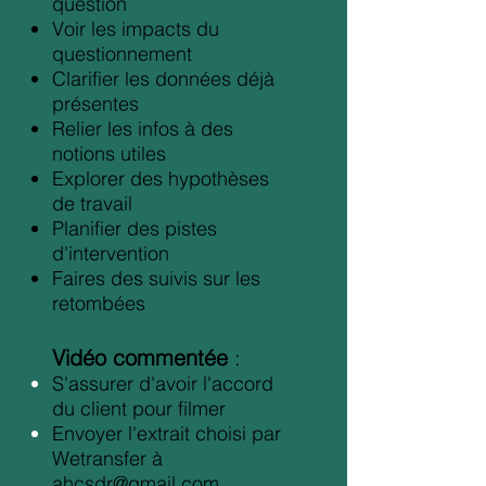
question
Voir les impacts du
questionnement
Clarifier les données déjà
présentes
Relier les infos à des
notions utiles
Explorer des hypothèses
de travail
Planifier des pistes
d'intervention
Faires des suivis sur les
retombées
Vidéo commentée
:
S'assurer d'avoir l'accord
du client pour filmer
Envoyer l'extrait choisi par
Wetransfer à
ahcsdr@gmail.com