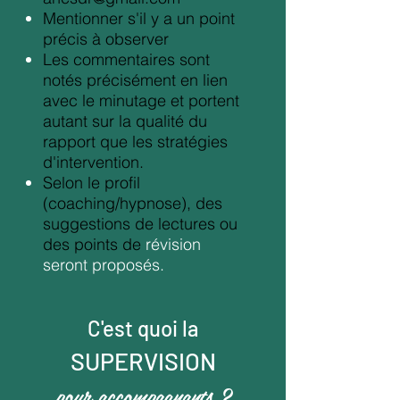
Mentionner s'il y a un point
précis à observer
Les commentaires sont
notés précisément en lien
avec le minutage et portent
autant sur la qualité du
rapport que les stratégies
d'intervention.
Selon le profil
(coaching/hypnose), des
suggestions de lectures ou
des points de
révision
seront proposés.
C'est quoi la
SUPERVISI
ON
pour accompagnants ?