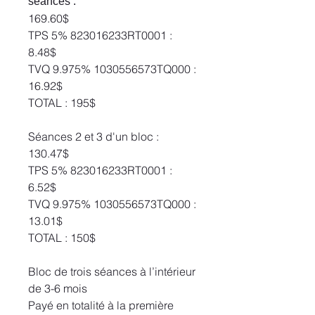
séances :
169.60$
TPS 5% 823016233RT0001 :
8.48$
TVQ 9.975% 1030556573TQ000 :
16.92$
TOTAL : 195$
Séances 2 et 3 d'un bloc :
130.47$
TPS 5% 823016233RT0001 :
6.52$
TVQ 9.975% 1030556573TQ000 :
13.01$
TOTAL : 150$
Bloc de trois séances à l’intérieur
de 3-6 mois
Payé en totalité à la première